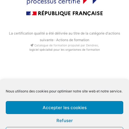
La certification qualité a été délivrée au titre de la catégorie d'actions
suivante : Actions de formation
Catalogue de formation propulsé par Dendreo,
logiciel spécialisé pour les organismes de formation
Conditions générale de ventes Inter
|
Conditions générale de
Nous utilisons des cookies pour optimiser notre site web et notre service.
ventes Intra
Conditions générale spécifiques distanciel
|
Mentions légales
|
Accepter les cookies
Qualiopi
Refuser
Copyright © 2026 CFPA