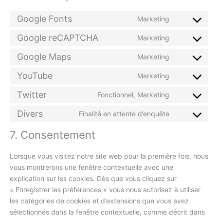
Google Fonts
Marketing
Consent
to
Google reCAPTCHA
Marketing
Consent
service
to
Google Maps
Marketing
google-
Consent
service
fonts
to
YouTube
Marketing
google-
Consent
service
recaptcha
to
Twitter
Fonctionnel, Marketing
google-
Consent
service
maps
to
Divers
Finalité en attente d’enquête
youtube
Consent
service
to
7. Consentement
twitter
service
divers
Lorsque vous visitez notre site web pour la première fois, nous
vous montrerons une fenêtre contextuelle avec une
explication sur les cookies. Dès que vous cliquez sur
« Enregistrer les préférences » vous nous autorisez à utiliser
les catégories de cookies et d’extensions que vous avez
sélectionnés dans la fenêtre contextuelle, comme décrit dans