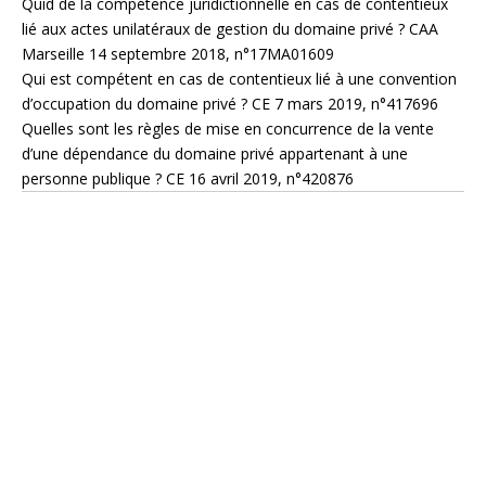
Quid de la compétence juridictionnelle en cas de contentieux
lié aux actes unilatéraux de gestion du domaine privé ? CAA
Marseille 14 septembre 2018, n°17MA01609
Qui est compétent en cas de contentieux lié à une convention
d’occupation du domaine privé ? CE 7 mars 2019, n°417696
Quelles sont les règles de mise en concurrence de la vente
d’une dépendance du domaine privé appartenant à une
personne publique ? CE 16 avril 2019, n°420876
Leader depuis plus de 25 ans des formations
relatives aux achats et aux marchés publics,
et plus généralement au droit public, le CFPA
met son expérience et son expertise au
service de ses partenaires du secteur public
(Ministères, collectivités locales,
établissements publics, hôpitaux…).
Le CFPA possède un catalogue de plus de
170 formations inter et intra, à jour des
dernières actualités et des bonnes pratiques,