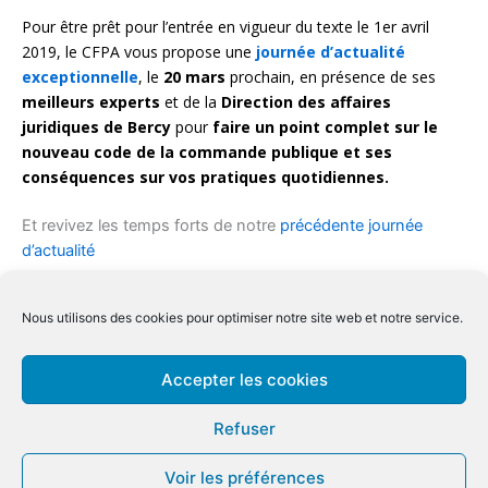
Pour être prêt pour l’entrée en vigueur du texte le 1er avril
2019, le CFPA vous propose une
journée d’actualité
exceptionnelle
, le
20 mars
prochain, en présence de ses
meilleurs experts
et de la
Direction des affaires
juridiques de Bercy
pour
faire un point complet sur le
nouveau code de la commande publique et ses
conséquences sur vos pratiques quotidiennes.
Et revivez les temps forts de notre
précédente journée
d’actualité
Conditions générale de ventes Inter
|
Conditions générale de
Nous utilisons des cookies pour optimiser notre site web et notre service.
ventes Intra
Conditions générale spécifiques distanciel
|
Mentions légales
|
Accepter les cookies
Qualiopi
Refuser
Copyright © 2026 CFPA
Voir les préférences