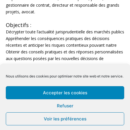
gestionnaire de contrat, directeur et responsable des grands
projets, avocat.
Objectifs :
Décrypter toute l’actualité jurisprudentielle des marchés publics
Appréhender les conséquences pratiques des décisions
récentes et anticiper les risques contentieux pouvant naitre
Obtenir des conseils pratiques et des réponses personnalisées
aux questions posées par les nouvelles décisions de
jurisprudence
Conditions générale de ventes Inter
|
Conditions générale de
Nous utilisons des cookies pour optimiser notre site web et notre service.
ventes Intra
Conditions générale spécifiques distanciel
|
Mentions légales
|
Accepter les cookies
Qualiopi
Refuser
Copyright © 2026 CFPA
Voir les préférences