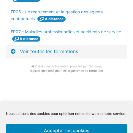
FP06 - Le recrutement et la gestion des agents
contractuels
À distance
FP07 - Maladies professionnelles et accidents de service
À distance
Voir toutes les formations
Catalogue de formation propulsé par Dendreo,
logiciel spécialisé pour les organismes de formation
Conditions générale de ventes Inter
|
Conditions générale de
Nous utilisons des cookies pour optimiser notre site web et notre service.
ventes Intra
Conditions générale spécifiques distanciel
|
Mentions légales
|
Accepter les cookies
Qualiopi