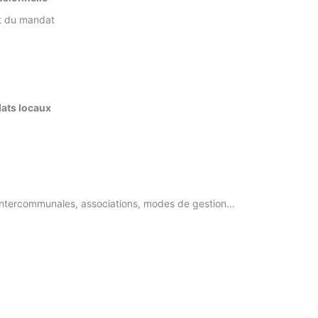
fit du mandat
dats locaux
s intercommunales, associations, modes de gestion…