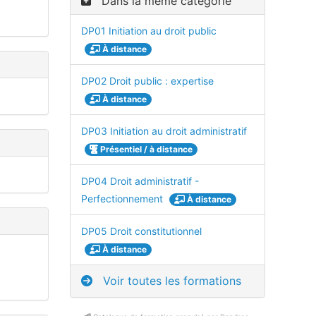
Dans la même catégorie
DP01 Initiation au droit public
À distance
DP02 Droit public : expertise
À distance
DP03 Initiation au droit administratif
Présentiel / à distance
DP04 Droit administratif -
Perfectionnement
À distance
DP05 Droit constitutionnel
À distance
Voir toutes les formations