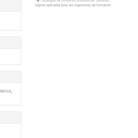
Catalogue de formation propulsé par Dendreo,
logiciel spécialisé pour les organismes de formation
ilance,