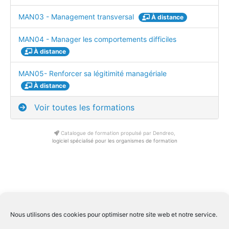
MAN03 - Management transversal
À distance
MAN04 - Manager les comportements difficiles
À distance
MAN05- Renforcer sa légitimité managériale
À distance
Voir toutes les formations
Catalogue de formation propulsé par Dendreo,
logiciel spécialisé pour les organismes de formation
Conditions générale de ventes Inter
|
Conditions générale de
Nous utilisons des cookies pour optimiser notre site web et notre service.
ventes Intra