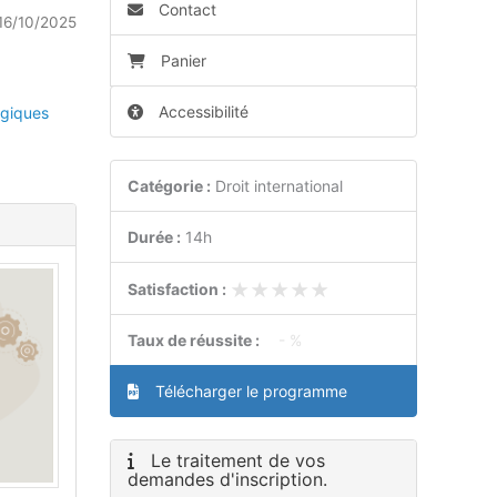
Contact
16/10/2025
Panier
Accessibilité
giques
Catégorie :
Droit international
Durée :
14h
★★★★★
★★★★★
Satisfaction :
Taux de réussite :
- %
Télécharger le programme
Le traitement de vos
demandes d'inscription.