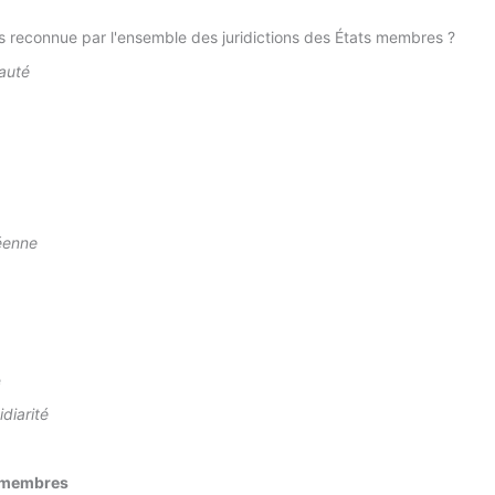
s reconnue par l'ensemble des juridictions des États membres ?
mauté
péenne
é
diarité
s membres