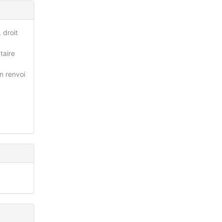
 droit
taire
n renvoi