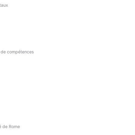
ntaux
mp de compétences
ité de Rome