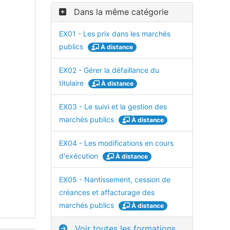
Dans la même catégorie
EX01 - Les prix dans les marchés
publics
À distance
EX02 - Gérer la défaillance du
titulaire
À distance
EX03 - Le suivi et la gestion des
marchés publics
À distance
EX04 - Les modifications en cours
d'exécution
À distance
EX05 - Nantissement, cession de
créances et affacturage des
marchés publics
À distance
Voir toutes les formations