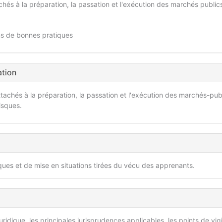
tachés à la préparation, la passation et l'exécution des marchés public
ons de bonnes pratiques
ation
attachés à la préparation, la passation et l'exécution des marchés-pub
isques.
iques et de mise en situations tirées du vécu des apprenants.
ridique, les principales jurisprudences applicables, les points de vig