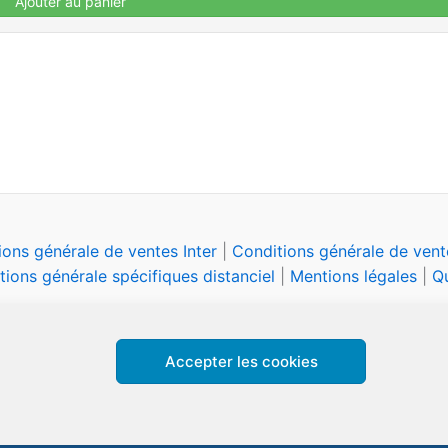
Ajouter au panier
ions générale de ventes Inter
|
Conditions générale de vente
tions générale spécifiques distanciel
|
Mentions légales
|
Qu
Accepter les cookies
Copyright © 2026 CFPA