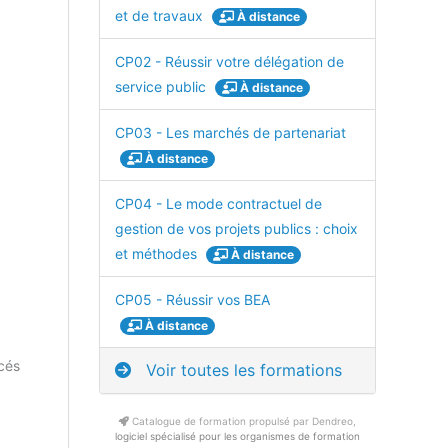
et de travaux
À distance
CP02 - Réussir votre délégation de
service public
À distance
CP03 - Les marchés de partenariat
À distance
CP04 - Le mode contractuel de
gestion de vos projets publics : choix
et méthodes
À distance
CP05 - Réussir vos BEA
À distance
acés
Voir toutes les formations
Catalogue de formation propulsé par Dendreo,
logiciel spécialisé pour les organismes de formation