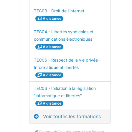
TEC03 - Droit de l'internet
À distance
TEC04 - Libertés syndicales et
communications électroniques
À distance
TEC05 - Respect de la vie privée -
Informatique et libertés
À distance
TEC06 - Initiation à la législation
"informatique et libertés"
À distance
Voir toutes les formations
Catalogue de formation propulsé par Dendreo,