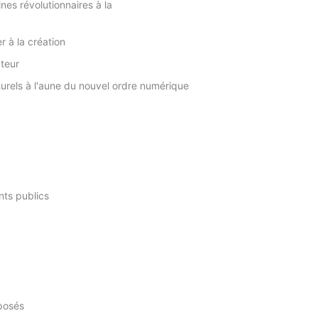
ines révolutionnaires à la
er à la création
uteur
lturels à l'aune du nouvel ordre numérique
nts publics
éposés