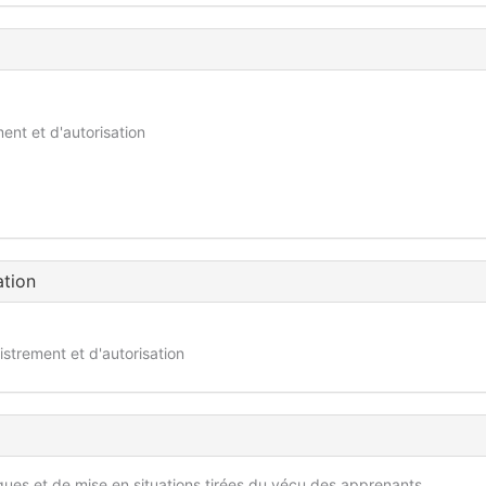
ent et d'autorisation
ation
istrement et d'autorisation
iques et de mise en situations tirées du vécu des apprenants