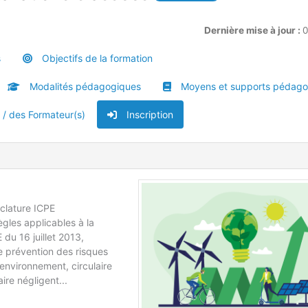
Dernière mise à jour :
0
s
Objectifs de la formation
Modalités pédagogiques
Moyens et supports pédago
u / des Formateur(s)
Inscription
nclature ICPE
ègles applicables à la
 du 16 juillet 2013,
e prévention des risques
environnement, circulaire
ire négligent...