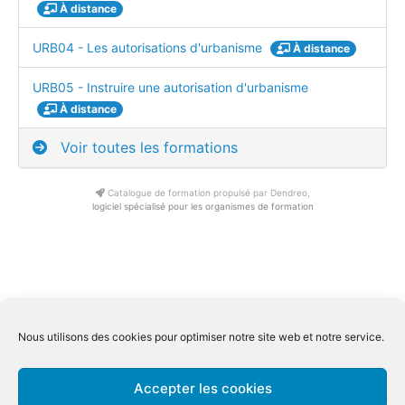
À distance
URB04 - Les autorisations d'urbanisme
À distance
URB05 - Instruire une autorisation d'urbanisme
À distance
Voir toutes les formations
Catalogue de formation propulsé par Dendreo,
logiciel spécialisé pour les organismes de formation
Conditions générale de ventes Inter
|
Conditions générale de
Nous utilisons des cookies pour optimiser notre site web et notre service.
ventes Intra
Conditions générale spécifiques distanciel
|
Mentions légales
|
Accepter les cookies
Qualiopi