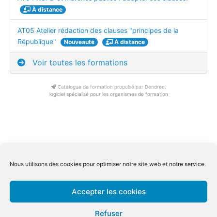
À distance
AT05 Atelier rédaction des clauses "principes de la
République"
Nouveauté
À distance
Voir toutes les formations
Catalogue de formation propulsé par Dendreo,
logiciel spécialisé pour les organismes de formation
Conditions générale de ventes Inter
|
Conditions générale de
Nous utilisons des cookies pour optimiser notre site web et notre service.
ventes Intra
Conditions générale spécifiques distanciel
|
Mentions légales
|
Accepter les cookies
Qualiopi
Refuser