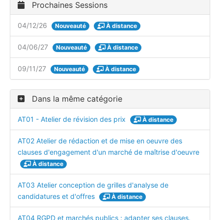
Prochaines Sessions
04/12/26
Nouveauté
À distance
04/06/27
Nouveauté
À distance
09/11/27
Nouveauté
À distance
Dans la même catégorie
AT01 - Atelier de révision des prix
À distance
AT02 Atelier de rédaction et de mise en oeuvre des
clauses d'engagement d'un marché de maîtrise d'oeuvre
À distance
AT03 Atelier conception de grilles d'analyse de
candidatures et d'offres
À distance
AT04 RGPD et marchés publics : adapter ses clauses.