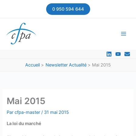
Aller
0 950 594 644
au
contenu
Accueil
Newsletter Actualité
Mai 2015
Mai 2015
Par
cfpa-master
/
31 mai 2015
La loi du marché