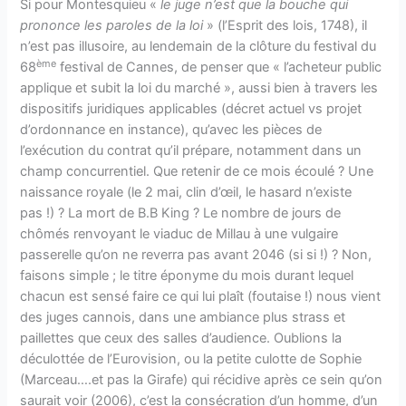
Si pour Montesquieu «
le juge n’est que la bouche qui
prononce les paroles de la loi
» (l’Esprit des lois, 1748), il
n’est pas illusoire, au lendemain de la clôture du festival du
ème
68
festival de Cannes, de penser que « l’acheteur public
applique et subit la loi du marché », aussi bien à travers les
dispositifs juridiques applicables (décret actuel vs projet
d’ordonnance en instance), qu’avec les pièces de
l’exécution du contrat qu’il prépare, notamment dans un
champ concurrentiel. Que retenir de ce mois écoulé ? Une
naissance royale (le 2 mai, clin d’œil, le hasard n’existe
pas !) ? La mort de B.B King ? Le nombre de jours de
chômés renvoyant le viaduc de Millau à une vulgaire
passerelle qu’on ne reverra pas avant 2046 (si si !) ? Non,
faisons simple ; le titre éponyme du mois durant lequel
chacun est sensé faire ce qui lui plaît (foutaise !) nous vient
des juges cannois, dans une ambiance plus strass et
paillettes que ceux des salles d’audience. Oublions la
déculottée de l’Eurovision, ou la petite culotte de Sophie
(Marceau….et pas la Girafe) qui récidive après ce sein qu’on
saurait voir (2006), c’est la consécration d’un homme, d’un