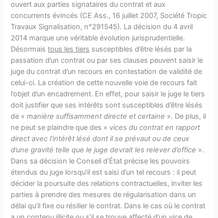
ouvert aux parties signataires du contrat et aux
concurrents évincés (CE Ass., 16 juillet 2007, Société Tropic
Travaux Signalisation, n°291545). La décision du 4 avril
2014 marque une véritable évolution jurisprudentielle.
Désormais
tous les tiers
susceptibles d’être lésés par la
passation d’un contrat ou par ses clauses peuvent saisir le
juge du contrat d’un recours en contestation de validité de
celui-ci. La création de cette nouvelle voie de recours fait
l’objet d’un encadrement. En effet, pour saisir le juge le tiers
doit justifier que ses intérêts sont susceptibles d’être lésés
de «
manière suffisamment directe et certaine
». De plus, il
ne peut se plaindre que des «
vices du contrat en rapport
direct avec l’intérêt lésé dont il se prévaut ou de ceux
d’une gravité telle que le juge devrait les relever d’office
».
Dans sa décision le Conseil d’État précise les pouvoirs
étendus du juge lorsqu’il est saisi d’un tel recours : il peut
décider la poursuite des relations contractuelles, inviter les
parties à prendre des mesures de régularisation dans un
délai qu’il fixe ou résilier le contrat. Dans le cas où le contrat
a un contenu illicite ou s’il se trouve affecté d’un vice de