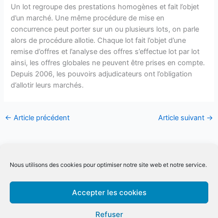
Un lot regroupe des prestations homogènes et fait l’objet
d’un marché. Une même procédure de mise en
concurrence peut porter sur un ou plusieurs lots, on parle
alors de procédure allotie. Chaque lot fait l’objet d’une
remise d’offres et l’analyse des offres s’effectue lot par lot
ainsi, les offres globales ne peuvent être prises en compte.
Depuis 2006, les pouvoirs adjudicateurs ont l’obligation
d’allotir leurs marchés.
←
Article précédent
Article suivant
→
Conditions générale de ventes Inter
|
Conditions générale de
Nous utilisons des cookies pour optimiser notre site web et notre service.
ventes Intra
Conditions générale spécifiques distanciel
|
Mentions légales
|
Accepter les cookies
Qualiopi
Refuser