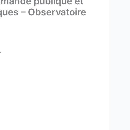
mmande publique et
iques – Observatoire
.