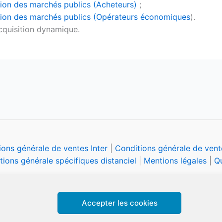
ation des marchés publics (Acheteurs)
;
sation des marchés publics (Opérateurs économiques
).
acquisition dynamique.
ions générale de ventes Inter
|
Conditions générale de vente
tions générale spécifiques distanciel
|
Mentions légales
|
Qu
Accepter les cookies
Copyright © 2026 CFPA