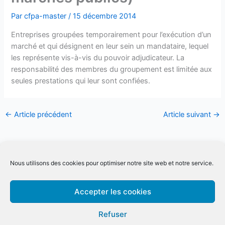
Par
cfpa-master
/
15 décembre 2014
Entreprises groupées temporairement pour l’exécution d’un
marché et qui désignent en leur sein un mandataire, lequel
les représente vis-à-vis du pouvoir adjudicateur. La
responsabilité des membres du groupement est limitée aux
seules prestations qui leur sont confiées.
←
Article précédent
Article suivant
→
Conditions générale de ventes Inter
|
Conditions générale de
Nous utilisons des cookies pour optimiser notre site web et notre service.
ventes Intra
Conditions générale spécifiques distanciel
|
Mentions légales
|
Accepter les cookies
Qualiopi
Refuser