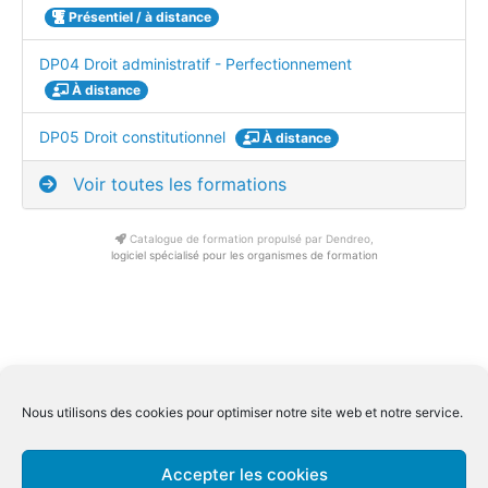
Présentiel / à distance
DP04 Droit administratif - Perfectionnement
À distance
DP05 Droit constitutionnel
À distance
Voir toutes les formations
Catalogue de formation propulsé par Dendreo,
logiciel spécialisé pour les organismes de formation
Conditions générale de ventes Inter
|
Conditions générale de
Nous utilisons des cookies pour optimiser notre site web et notre service.
ventes Intra
Conditions générale spécifiques distanciel
|
Mentions légales
|
Accepter les cookies
Qualiopi