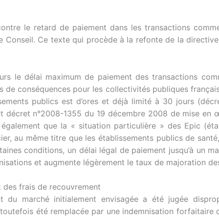
e contre le retard de paiement dans les transactions comme
le Conseil. Ce texte qui procède à la refonte de la directi
ours le délai maximum de paiement des transactions comm
 de conséquences pour les collectivités publiques françaises
blissements publics est d’ores et déjà limité à 30 jours (d
s et décret n°2008-1355 du 19 décembre 2008 de mise en 
 également que la « situation particulière » des Epic (éta
ier, au même titre que les établissements publics de sant
rtaines conditions, un délai légal de paiement jusqu’à un m
nisations et augmente légèrement le taux de majoration des
t des frais de recouvrement
t du marché initialement envisagée a été jugée dispro
toutefois été remplacée par une indemnisation forfaitaire 