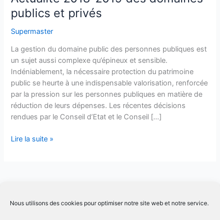
publics et privés
Supermaster
La gestion du domaine public des personnes publiques est
un sujet aussi complexe qu’épineux et sensible.
Indéniablement, la nécessaire protection du patrimoine
public se heurte à une indispensable valorisation, renforcée
par la pression sur les personnes publiques en matière de
réduction de leurs dépenses. Les récentes décisions
rendues par le Conseil d’Etat et le Conseil […]
Actualité
Lire la suite »
2018-
2019
des
domaines
publics
Conditions générale de ventes Inter
|
Conditions générale de
Nous utilisons des cookies pour optimiser notre site web et notre service.
et
ventes Intra
privés