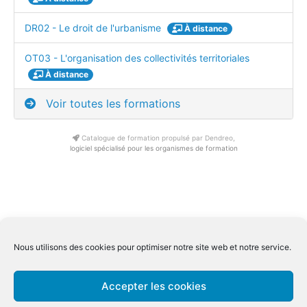
DR02 - Le droit de l'urbanisme
À distance
OT03 - L'organisation des collectivités territoriales
À distance
Voir toutes les formations
Catalogue de formation propulsé par Dendreo,
logiciel spécialisé pour les organismes de formation
Conditions générale de ventes Inter
|
Conditions générale de
Nous utilisons des cookies pour optimiser notre site web et notre service.
ventes Intra
Conditions générale spécifiques distanciel
|
Mentions légales
|
Accepter les cookies
Qualiopi