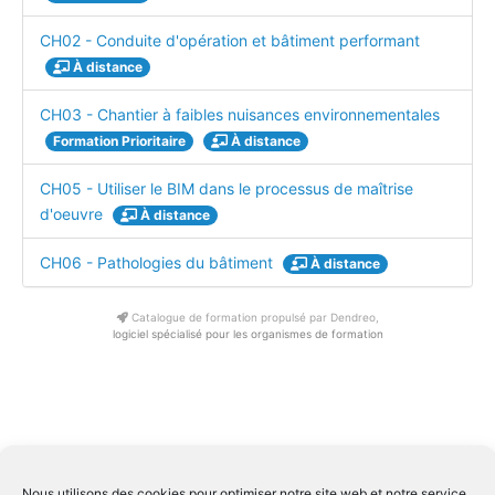
CH02 - Conduite d'opération et bâtiment performant
À distance
CH03 - Chantier à faibles nuisances environnementales
Formation Prioritaire
À distance
CH05 - Utiliser le BIM dans le processus de maîtrise
d'oeuvre
À distance
CH06 - Pathologies du bâtiment
À distance
Catalogue de formation propulsé par Dendreo,
logiciel spécialisé pour les organismes de formation
Conditions générale de ventes Inter
|
Conditions générale de
Nous utilisons des cookies pour optimiser notre site web et notre service.