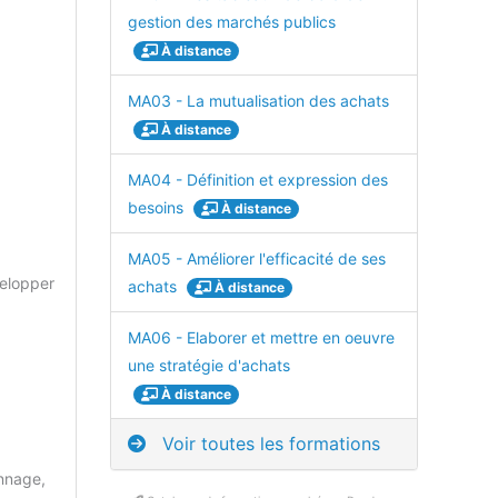
gestion des marchés publics
À distance
MA03 - La mutualisation des achats
À distance
MA04 - Définition et expression des
besoins
À distance
MA05 - Améliorer l'efficacité de ses
velopper
achats
À distance
MA06 - Elaborer et mettre en oeuvre
une stratégie d'achats
À distance
Voir toutes les formations
onnage,