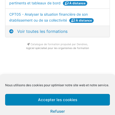
pertinents et tableaux de bord
À distance
CPT05 - Analyser la situation financière de son
établissement ou de sa collectivité
À distance
Voir toutes les formations
Catalogue de formation propulsé par Dendreo,
logiciel spécialisé pour les organismes de formation
Conditions générale de ventes Inter
|
Conditions générale de
Nous utilisons des cookies pour optimiser notre site web et notre service.
ventes Intra
Conditions générale spécifiques distanciel
|
Mentions légales
|
Accepter les cookies
Qualiopi
Refuser